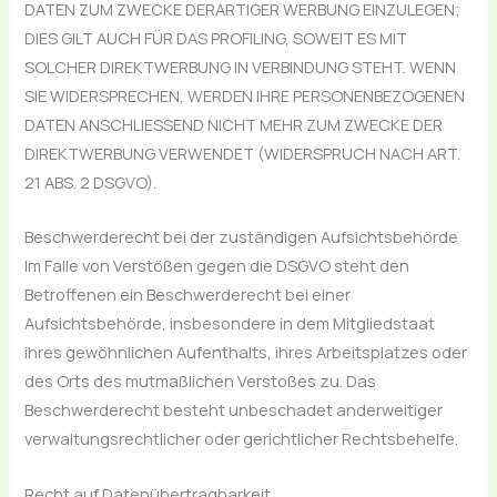
DATEN ZUM ZWECKE DERARTIGER WERBUNG EINZULEGEN;
DIES GILT AUCH FÜR DAS PROFILING, SOWEIT ES MIT
SOLCHER DIREKTWERBUNG IN VERBINDUNG STEHT. WENN
SIE WIDERSPRECHEN, WERDEN IHRE PERSONENBEZOGENEN
DATEN ANSCHLIESSEND NICHT MEHR ZUM ZWECKE DER
DIREKTWERBUNG VERWENDET (WIDERSPRUCH NACH ART.
21 ABS. 2 DSGVO).
Beschwerde­recht bei der zuständigen Aufsichts­behörde
Im Falle von Verstößen gegen die DSGVO steht den
Betroffenen ein Beschwerderecht bei einer
Aufsichtsbehörde, insbesondere in dem Mitgliedstaat
ihres gewöhnlichen Aufenthalts, ihres Arbeitsplatzes oder
des Orts des mutmaßlichen Verstoßes zu. Das
Beschwerderecht besteht unbeschadet anderweitiger
verwaltungsrechtlicher oder gerichtlicher Rechtsbehelfe.
Recht auf Daten­übertrag­barkeit